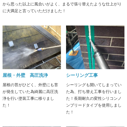
から思った以上に風合いがよく、まるで張り替えたような仕上がり
に大満足と言っていただけました！
屋根・外壁 高圧洗浄
シーリング工事
屋根の苔がひどく、外壁にも苔
シーリングも開いてしまってい
が発生していた為綺麗に高圧洗
た為、打ち替え工事を行いまし
浄を行い塗装工事に移りまし
た！長期耐久の変性シリコンノ
た！
ンブリードタイプを使用しまし
た！