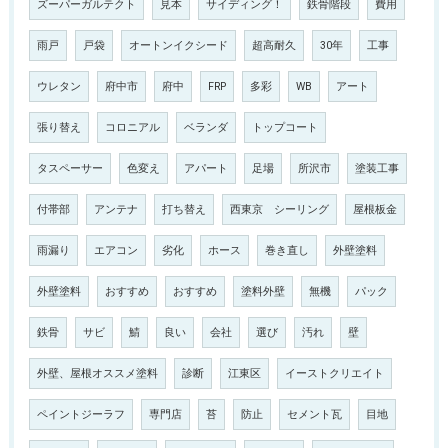
ズーパーガルテクト
見本
サイディング！
鉄骨階段
費用
雨戸
戸袋
オートンイクシード
超高耐久
30年
工事
ウレタン
府中市
府中
FRP
多彩
WB
アート
張り替え
コロニアル
ベランダ
トップコート
タスペーサー
色変え
アパート
足場
所沢市
塗装工事
付帯部
アンテナ
打ち替え
西東京 シーリング
屋根板金
雨漏り
エアコン
劣化
ホース
巻き直し
外壁塗料
外壁塗料
おすすめ
おすすめ
塗料外壁
無機
パック
鉄骨
サビ
鯖
良い
会社
選び
汚れ
壁
外壁、屋根オススメ塗料
診断
江東区
イーストクリエイト
ペイントジーラフ
専門店
苔
防止
セメント瓦
目地