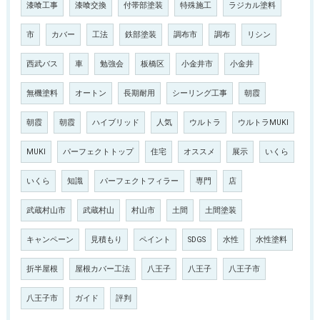
漆喰工事
漆喰交換
付帯部塗装
特殊施工
ラジカル塗料
市
カバー
工法
鉄部塗装
調布市
調布
リシン
西武バス
車
勉強会
板橋区
小金井市
小金井
無機塗料
オートン
長期耐用
シーリング工事
朝霞
朝霞
朝霞
ハイブリッド
人気
ウルトラ
ウルトラMUKI
MUKI
パーフェクトトップ
住宅
オススメ
展示
いくら
いくら
知識
パーフェクトフィラー
専門
店
武蔵村山市
武蔵村山
村山市
土間
土間塗装
キャンペーン
見積もり
ペイント
SDGS
水性
水性塗料
折半屋根
屋根カバー工法
八王子
八王子
八王子市
八王子市
ガイド
評判