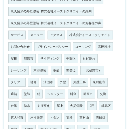
東久留米の外壁塗装･株式会社イーストクリエイトの評判
東久留米の外壁塗装･株式会社イーストクリエイトのお客様の声
サービス
メニュー
アクセス
株式会社イーストクリエイト
お問い合わせ
プライバシーポリシー
コーキング
高圧洗浄
屋根
朝霞市
サイディング
中野区
ヒビ割れ
シーリング
木部塗装
単価
塗替え
（武蔵野市）
クリアー
補修
清瀬市
外壁
外壁工事
東村山市
遮熱
塗装
錆
シャッター
料金
新座市
交換
台風
防水
やり変え
屋上
火災保険
0円
練馬区
東大和市
屋根塗装
トタン
瓦棒
東村山
光触媒