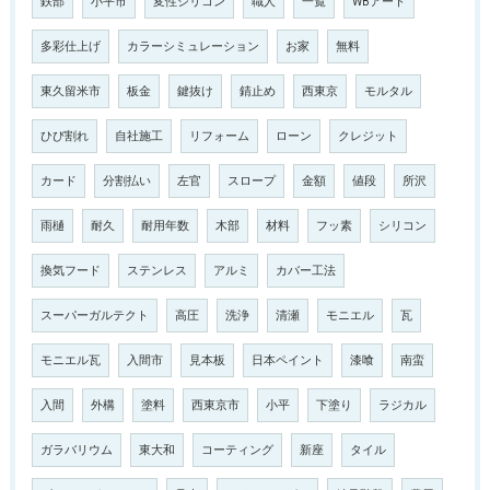
鉄部
小平市
変性シリコン
職人
一覧
WBアート
多彩仕上げ
カラーシミュレーション
お家
無料
東久留米市
板金
鍵抜け
錆止め
西東京
モルタル
ひび割れ
自社施工
リフォーム
ローン
クレジット
カード
分割払い
左官
スロープ
金額
値段
所沢
雨樋
耐久
耐用年数
木部
材料
フッ素
シリコン
換気フード
ステンレス
アルミ
カバー工法
スーパーガルテクト
高圧
洗浄
清瀬
モニエル
瓦
モニエル瓦
入間市
見本板
日本ペイント
漆喰
南蛮
入間
外構
塗料
西東京市
小平
下塗り
ラジカル
ガラバリウム
東大和
コーティング
新座
タイル