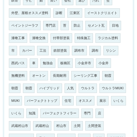
鉄骨
サビ
鯖
良い
会社
選び
汚れ
壁
外壁、屋根オススメ塗料
診断
江東区
イーストクリエイト
ペイントジーラフ
専門店
苔
防止
セメント瓦
目地
漆喰工事
漆喰交換
付帯部塗装
特殊施工
ラジカル塗料
市
カバー
工法
鉄部塗装
調布市
調布
リシン
西武バス
車
勉強会
板橋区
小金井市
小金井
無機塗料
オートン
長期耐用
シーリング工事
朝霞
朝霞
朝霞
ハイブリッド
人気
ウルトラ
ウルトラMUKI
MUKI
パーフェクトトップ
住宅
オススメ
展示
いくら
いくら
知識
パーフェクトフィラー
専門
店
武蔵村山市
武蔵村山
村山市
土間
土間塗装