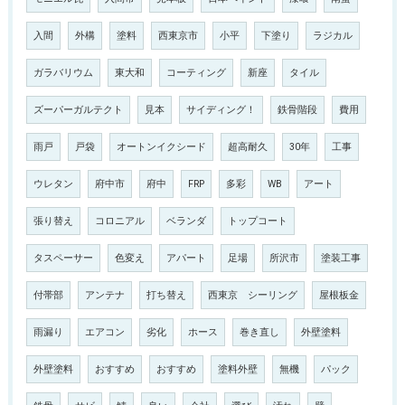
入間
外構
塗料
西東京市
小平
下塗り
ラジカル
ガラバリウム
東大和
コーティング
新座
タイル
ズーパーガルテクト
見本
サイディング！
鉄骨階段
費用
雨戸
戸袋
オートンイクシード
超高耐久
30年
工事
ウレタン
府中市
府中
FRP
多彩
WB
アート
張り替え
コロニアル
ベランダ
トップコート
タスペーサー
色変え
アパート
足場
所沢市
塗装工事
付帯部
アンテナ
打ち替え
西東京 シーリング
屋根板金
雨漏り
エアコン
劣化
ホース
巻き直し
外壁塗料
外壁塗料
おすすめ
おすすめ
塗料外壁
無機
パック