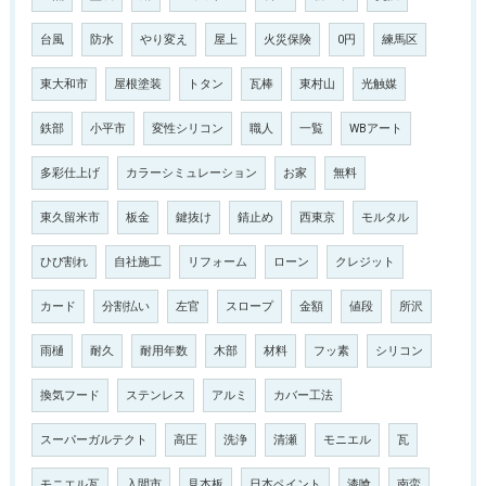
台風
防水
やり変え
屋上
火災保険
0円
練馬区
東大和市
屋根塗装
トタン
瓦棒
東村山
光触媒
鉄部
小平市
変性シリコン
職人
一覧
WBアート
多彩仕上げ
カラーシミュレーション
お家
無料
東久留米市
板金
鍵抜け
錆止め
西東京
モルタル
ひび割れ
自社施工
リフォーム
ローン
クレジット
カード
分割払い
左官
スロープ
金額
値段
所沢
雨樋
耐久
耐用年数
木部
材料
フッ素
シリコン
換気フード
ステンレス
アルミ
カバー工法
スーパーガルテクト
高圧
洗浄
清瀬
モニエル
瓦
モニエル瓦
入間市
見本板
日本ペイント
漆喰
南蛮