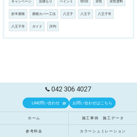
キャンペーン
見積もり
ペイント
SDGS
水性
水性塗料
折半屋根
屋根カバー工法
八王子
八王子
八王子市
八王子市
ガイド
評判
042 306 4027
LINE問い合わせ
お問い合わせはこちら
ホーム
施工事例 施工データ
参考料金
カラーシュミレーション