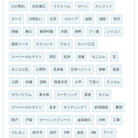
ひび割れ
自社施工
リフォーム
ローン
クレジット
カード
分割払い
左官
スロープ
金額
値段
所沢
雨樋
耐久
耐用年数
木部
材料
フッ素
シリコン
換気フード
ステンレス
アルミ
カバー工法
スーパーガルテクト
高圧
洗浄
清瀬
モニエル
瓦
モニエル瓦
入間市
見本板
日本ペイント
漆喰
南蛮
入間
外構
塗料
西東京市
小平
下塗り
ラジカル
ガラバリウム
東大和
コーティング
新座
タイル
ズーパーガルテクト
見本
サイディング！
鉄骨階段
費用
雨戸
戸袋
オートンイクシード
超高耐久
30年
工事
ウレタン
府中市
府中
FRP
多彩
WB
アート