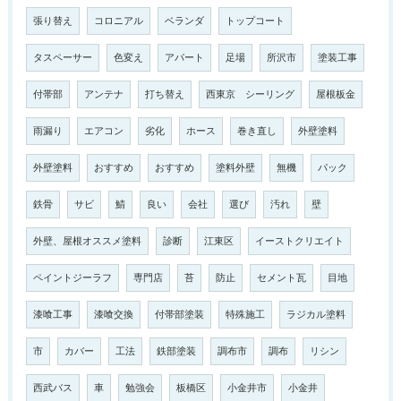
張り替え
コロニアル
ベランダ
トップコート
タスペーサー
色変え
アパート
足場
所沢市
塗装工事
付帯部
アンテナ
打ち替え
西東京 シーリング
屋根板金
雨漏り
エアコン
劣化
ホース
巻き直し
外壁塗料
外壁塗料
おすすめ
おすすめ
塗料外壁
無機
パック
鉄骨
サビ
鯖
良い
会社
選び
汚れ
壁
外壁、屋根オススメ塗料
診断
江東区
イーストクリエイト
ペイントジーラフ
専門店
苔
防止
セメント瓦
目地
漆喰工事
漆喰交換
付帯部塗装
特殊施工
ラジカル塗料
市
カバー
工法
鉄部塗装
調布市
調布
リシン
西武バス
車
勉強会
板橋区
小金井市
小金井