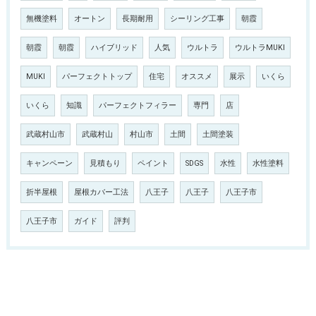
無機塗料
オートン
長期耐用
シーリング工事
朝霞
朝霞
朝霞
ハイブリッド
人気
ウルトラ
ウルトラMUKI
MUKI
パーフェクトトップ
住宅
オススメ
展示
いくら
いくら
知識
パーフェクトフィラー
専門
店
武蔵村山市
武蔵村山
村山市
土間
土間塗装
キャンペーン
見積もり
ペイント
SDGS
水性
水性塗料
折半屋根
屋根カバー工法
八王子
八王子
八王子市
八王子市
ガイド
評判