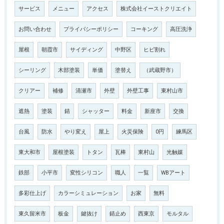
サービス
メニュー
アクセス
株式会社イーストクリエイト
お問い合わせ
プライバシーポリシー
コーキング
高圧洗浄
屋根
朝霞市
サイディング
中野区
ヒビ割れ
シーリング
木部塗装
単価
塗替え
（武蔵野市）
クリアー
補修
清瀬市
外壁
外壁工事
東村山市
遮熱
塗装
錆
シャッター
料金
新座市
交換
台風
防水
やり変え
屋上
火災保険
0円
練馬区
東大和市
屋根塗装
トタン
瓦棒
東村山
光触媒
鉄部
小平市
変性シリコン
職人
一覧
WBアート
多彩仕上げ
カラーシミュレーション
お家
無料
東久留米市
板金
鍵抜け
錆止め
西東京
モルタル